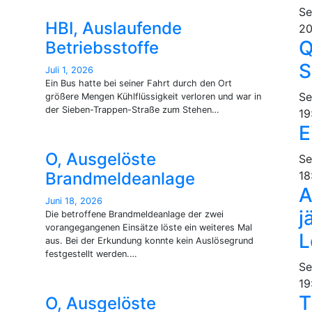
Se
HBI, Auslaufende
20
Q
Betriebsstoffe
S
Juli 1, 2026
Ein Bus hatte bei seiner Fahrt durch den Ort
Se
größere Mengen Kühlflüssigkeit verloren und war in
der Sieben-Trappen-Straße zum Stehen…
19
E
O, Ausgelöste
Se
Brandmeldeanlage
18
A
Juni 18, 2026
j
Die betroffene Brandmeldeanlage der zwei
vorangegangenen Einsätze löste ein weiteres Mal
L
aus. Bei der Erkundung konnte kein Auslösegrund
festgestellt werden.…
Se
19
T
O, Ausgelöste