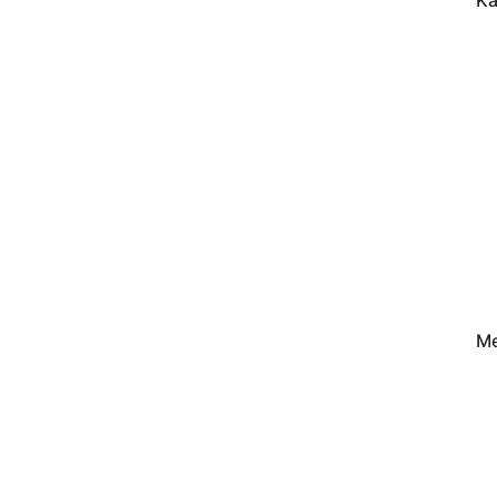
Ka
Beiträge
Me