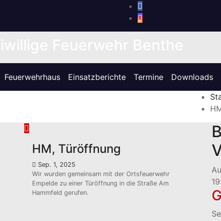
iwillige Feuerwehr Benthe
Feuerwehrhaus
Einsatzberichte
Termine
Downloads
St
HM
B
V
HM, Türöffnung
Sep. 1, 2025
A
Wir wurden gemeinsam mit der Ortsfeuerwehr
19
Empelde zu einer Türöffnung in die Straße Am
Hammfeld gerufen.
Se