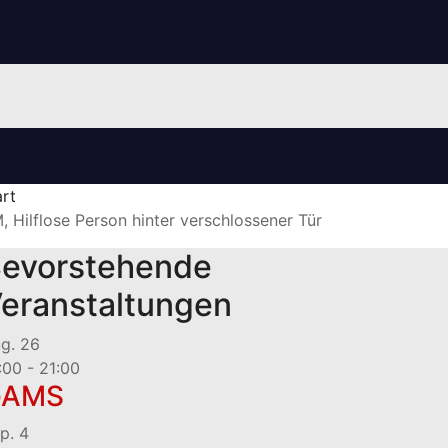
art
, Hilflose Person hinter verschlossener Tür
evorstehende
eranstaltungen
ug.
26
:00
-
21:00
GAMS
p.
4