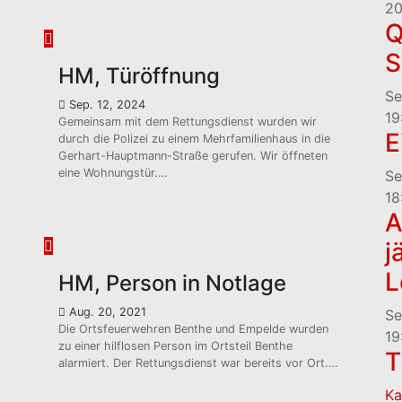
20
Q
S
HM, Türöffnung
Se
Sep. 12, 2024
19
Gemeinsam mit dem Rettungsdienst wurden wir
E
durch die Polizei zu einem Mehrfamilienhaus in die
Gerhart-Hauptmann-Straße gerufen. Wir öffneten
eine Wohnungstür.…
Se
18
A
j
L
HM, Person in Notlage
Aug. 20, 2021
Se
Die Ortsfeuerwehren Benthe und Empelde wurden
19
zu einer hilflosen Person im Ortsteil Benthe
T
alarmiert. Der Rettungsdienst war bereits vor Ort.…
Ka