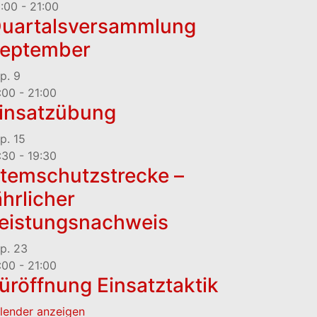
:00
-
21:00
uartalsversammlung
eptember
p.
9
:00
-
21:00
insatzübung
p.
15
:30
-
19:30
temschutzstrecke –
ährlicher
eistungsnachweis
p.
23
:00
-
21:00
üröffnung Einsatztaktik
lender anzeigen