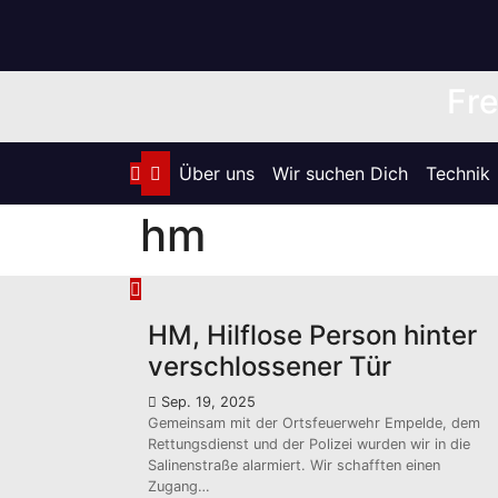
Zum
Inhalt
springen
Fre
Über uns
Wir suchen Dich
Technik
hm
HM, Hilflose Person hinter
verschlossener Tür
Sep. 19, 2025
Gemeinsam mit der Ortsfeuerwehr Empelde, dem
Rettungsdienst und der Polizei wurden wir in die
Salinenstraße alarmiert. Wir schafften einen
Zugang…