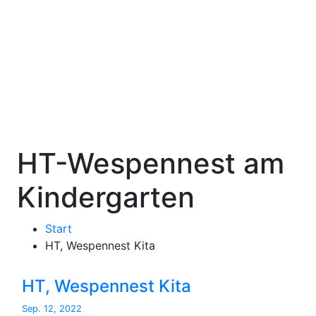
Zum
Inhalt
Freiwillige Feuerwehr
springen
Benthe
HT-Wespennest am
Kindergarten
Start
HT, Wespennest Kita
HT, Wespennest Kita
Sep. 12, 2022