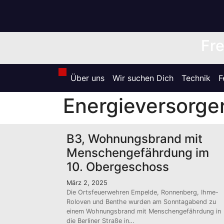
Zum
Inhalt
springen
Fre
Über uns
Wir suchen Dich
Technik
F
Energieversorge
B3, Wohnungsbrand mit
Menschengefährdung im
10. Obergeschoss
März 2, 2025
Die Ortsfeuerwehren Empelde, Ronnenberg, Ihme-
Roloven und Benthe wurden am Sonntagabend zu
einem Wohnungsbrand mit Menschengefährdung in
die Berliner Straße in…