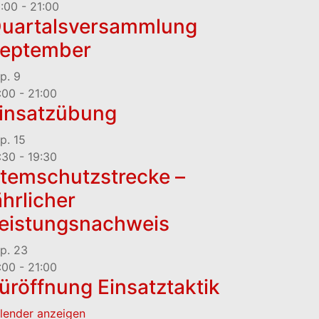
:00
-
21:00
uartalsversammlung
eptember
p.
9
:00
-
21:00
insatzübung
p.
15
:30
-
19:30
temschutzstrecke –
ährlicher
eistungsnachweis
p.
23
:00
-
21:00
üröffnung Einsatztaktik
lender anzeigen