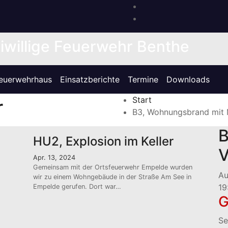
iwillige Feuerwehr Benthe
euerwehrhaus
Einsatzberichte
Termine
Downloads
Start
r
B3, Wohnungsbrand mit 
B
HU2, Explosion im Keller
V
Apr. 13, 2024
Gemeinsam mit der Ortsfeuerwehr Empelde wurden
A
wir zu einem Wohngebäude in der Straße Am See in
19
Empelde gerufen. Dort war…
Se