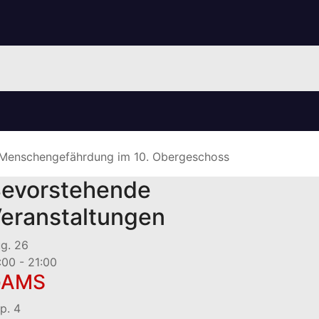
Menschengefährdung im 10. Obergeschoss
evorstehende
eranstaltungen
ug.
26
:00
-
21:00
GAMS
p.
4