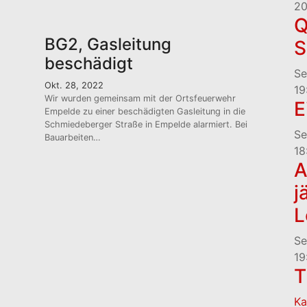
20
Q
BG2, Gasleitung
S
beschädigt
Se
Okt. 28, 2022
19
Wir wurden gemeinsam mit der Ortsfeuerwehr
E
Empelde zu einer beschädigten Gasleitung in die
Schmiedeberger Straße in Empelde alarmiert. Bei
Se
Bauarbeiten…
18
A
j
L
Se
19
T
Ka